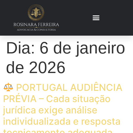
Dia:
6 de janeiro
de 2026
PORTUGAL AUDIÊNCIA
PRÉVIA – Cada situação
jurídica exige análise
individualizada e resposta
tecnicamente adequada.