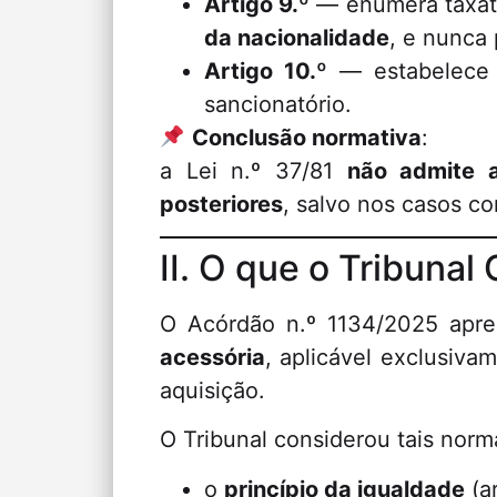
Artigo 9.º
— enumera taxati
da nacionalidade
, e nunca 
Artigo 10.º
— estabelece l
sancionatório.
Conclusão normativa
:
a Lei n.º 37/81
não admite 
posteriores
, salvo nos casos c
II. O que o Tribunal
O Acórdão n.º 1134/2025 apr
acessória
, aplicável exclusiv
aquisição.
O Tribunal considerou tais norm
o
princípio da igualdade
(ar