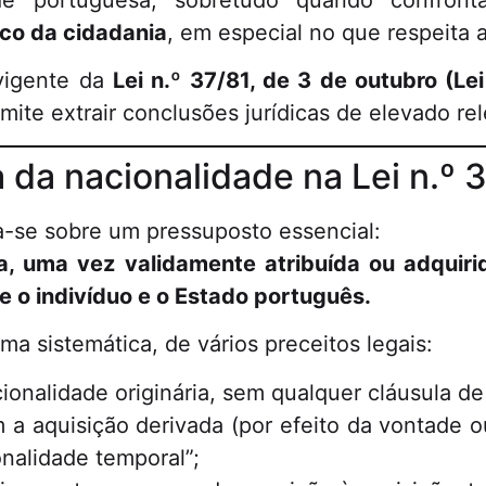
ade portuguesa, sobretudo quando confronta
dico da cidadania
, em especial no que respeita 
vigente da
Lei n.º 37/81, de 3 de outubro (Le
mite extrair conclusões jurídicas de elevado re
ca da nacionalidade na Lei n.º 
a-se sobre um pressuposto essencial:
, uma vez validamente atribuída ou adquirida
e o indivíduo e o Estado português.
ma sistemática, de vários preceitos legais:
onalidade originária, sem qualquer cláusula de
a aquisição derivada (por efeito da vontade o
nalidade temporal”;