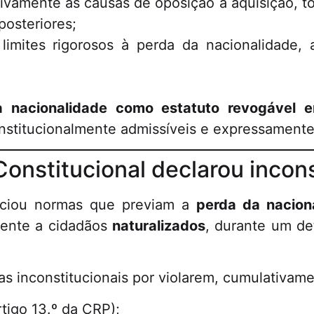
vamente as causas de oposição à aquisição, t
posteriores;
imites rigorosos à perda da nacionalidade, 
a nacionalidade como estatuto revogável
onstitucionalmente admissíveis e expressamente
 Constitucional declarou incon
eciou normas que previam a
perda da nacion
amente a cidadãos
naturalizados
, durante um de
as inconstitucionais por violarem, cumulativame
tigo 13.º da CRP);