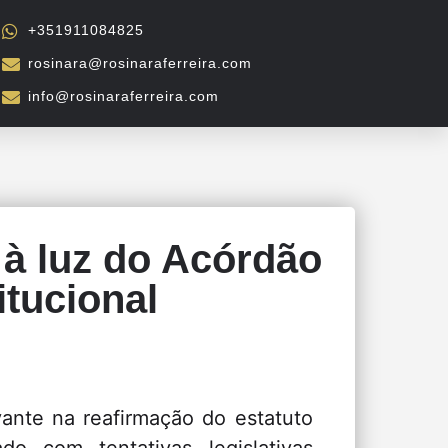
+351911084825
rosinara@rosinaraferreira.com
info@rosinaraferreira.com
) à luz do Acórdão
itucional
vante na reafirmação do estatuto