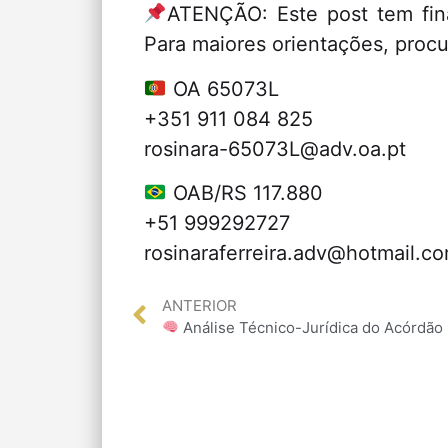
ATENÇÃO: Este post tem fina
Para maiores orientações, proc
OA 65073L
+351 911 084 825
rosinara-65073L@adv.oa.pt
OAB/RS 117.880
+51 999292727
rosinaraferreira.adv@hotmail.c
ANTERIOR
Análise Técnico-Jurídica do Acórdão n.º 1134/202