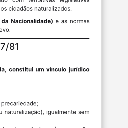
do com tentativas legislativas
aos cidadãos naturalizados.
i da Nacionalidade)
e as normas
levo.
37/81
, constitui um vínculo jurídico
 precariedade;
u naturalização), igualmente sem