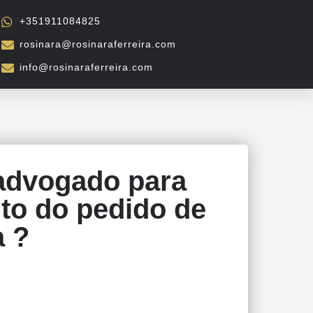
+351911084825
rosinara@rosinaraferreira.com
info@rosinaraferreira.com
 advogado para
to do pedido de
a ?