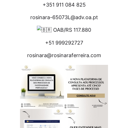
+351 911 084 825
rosinara-65073L@adv.oa.pt
OAB/RS 117.880
+51 999292727
rosinara@rosinaraferreira.com