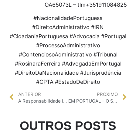
OA65073L – tlm+351911084825
#NacionalidadePortuguesa
#DireitoAdministrativo #IRN
#CidadaniaPortuguesa #Advocacia #Portugal
#ProcessoAdministrativo
#ContenciosoAdministrativo #Tribunal
#RosinaraFerreira #AdvogadaEmPortugal
#DireitoDaNacionalidade #Jurisprudência
#CPTA #EstadoDeDireito
ANTERIOR
PRÓXIMO
A Responsabilidade Informativa do Estado Português na Política de Controlo de Fronteiras: A Contradição entre a Exigência Legal de Entrada e a Insuficiência de Informação Prestada aos Viajantes
EM PORTUGAL – O Supremo Tribunal Administrativo reforça a segurança jurídica nos processos de nacionalidade portuguesa: uma análise ao Acórdão n.º 0171/25.3BEPRT
OUTROS POSTS